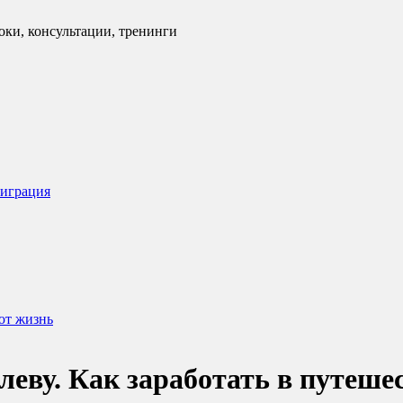
оки, консультации, тренинги
миграция
ют жизнь
леву. Как заработать в путеше