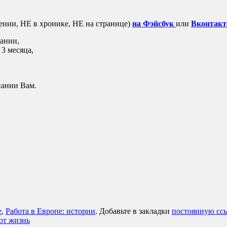
ии, НЕ в хронике, НЕ на странице)
на Фэйсбук
или
Вконтакт
пании,
 3 месяца,
пании Вам.
:
е
,
Работа в Европе: истории
. Добавьте в закладки
постоянную сс
ют жизнь