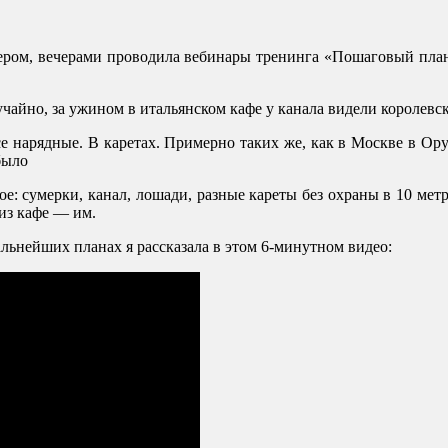
нтером, вечерами проводила вебинары тренинга «Пошаговый пл
лучайно, за ужином в итальянском кафе у канала видели королевс
се нарядные. В каретах. Примерно таких же, как в Москве в Ору
было
е: сумерки, канал, лошади, разные кареты без охраны в 10 ме
из кафе — им.
альнейших планах я рассказала в этом 6-минутном видео: