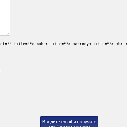
ref="" title=""> <abbr title=""> <acronym title=""> <b> 
е
Введите email и получите