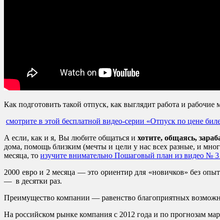
Как подготовить такой отпуск, как выглядит работа и рабочие м
смотрите в этой бесплатной видео-серии «Отпуск по цене бил
А если, как и я, Вы любите общаться и
хотите, общаясь, зара
дома, помощь близким (мечты и цели у нас всех разные, и мног
месяца, то
изучите внимательно Пошаговый план из видео № 3
2000 евро и 2 месяца — это ориентир для «новичков» без опы
— в десятки раз.
Преимущество компании — равенство благоприятных возможност
На российском рынке компания с 2012 года и по прогнозам мар