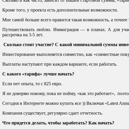
Сколько и как часто, зависит от Вашей стартовой суммы, «тари
Кроме того, у проекта есть дополнительные возможности.
Мне самой больше всего нравится такая возможность, а точнее 
Путешествовать люблю. Иммиграция — в планах. А для учас
рассрочка на 3-5 лет.
Cколько стоит участие? С какой минимальной суммы инве
Инвестирование выполняется совместно, как «совместные покуп
Выплаты наступают при каждом варианте, если работать.
С какого «тарифа» лучше начать?
Если нет опыта, то с 825 евро.
Я не доверяю новому, пока не пойму, «как это работает», поэто
Cегодня в Интернете можно купить все )) Включая «Latest Annual
Компания существует, регулярно сдает отчетность.
Что придется делать, чтобы заработать? Как начать?