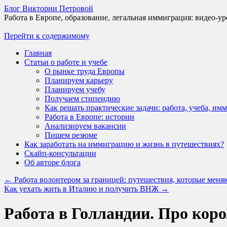
Блог Виктории Петровой
Работа в Европе, образование, легальная иммиграция: видео-ур
Перейти к содержимому
Главная
Статьи о работе и учебе
О рынке труда Европы
Планируем карьеру
Планируем учебу
Получаем стипендию
Как решать практические задачи: работа, учеба, им
Работа в Европе: истории
Анализируем вакансии
Пишем резюме
Как заработать на иммиграцию и жизнь в путешествиях?
Скайп-консультации
Об авторе блога
←
Работа волонтером за границей: путешествия, которые меня
Как уехать жить в Италию и получить ВНЖ
→
Работа в Голландии. Про коро