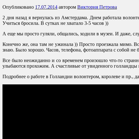
Опубликовано
17.07.2014
автором
Виктория Петрова
2 дня назад я вернулась из Амстердама. Днем работала воло
Учиться бросила. В сутках не хватало 3-5 часов ))
А еще мы просто гуляли, общались, ходили в музеи. И даже, с
Конечно же, она там не ужинала )) Просто проезжала мимо. В
знаю. Было хорошо. Часов, телефона, фотоаппарата с собой не 
Все было неожиданно и со временем произошло что-то странно
улыбаются прохожим. А счастливые от увиденного голландцы 
Подробнее о работе в Голландии волонтером, королеве и пр., д