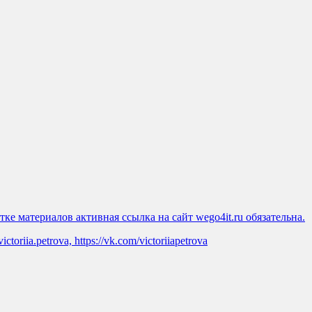
ке материалов активная ссылка на сайт wego4it.ru обязательна.
oriia.petrova, https://vk.com/victoriiapetrova