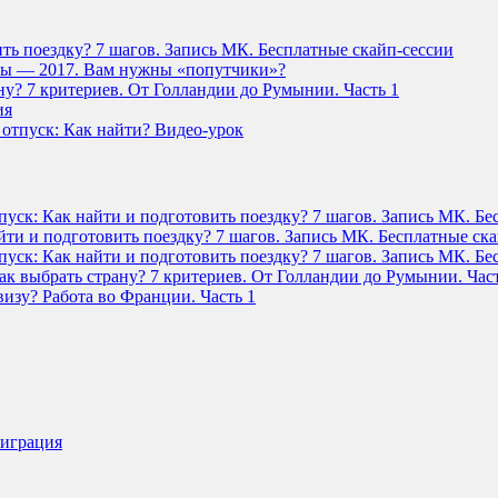
ить поездку? 7 шагов. Запись МК. Бесплатные скайп-сессии
ны — 2017. Вам нужны «попутчики»?
у? 7 критериев. От Голландии до Румынии. Часть 1
ия
 отпуск: Как найти? Видео-урок
пуск: Как найти и подготовить поездку? 7 шагов. Запись МК. Бе
йти и подготовить поездку? 7 шагов. Запись МК. Бесплатные ск
пуск: Как найти и подготовить поездку? 7 шагов. Запись МК. Бе
к выбрать страну? 7 критериев. От Голландии до Румынии. Част
изу? Работа во Франции. Часть 1
миграция