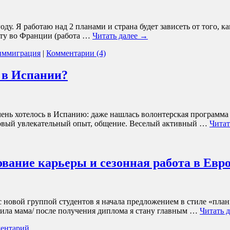
у. Я работаю над 2 планами и страна будет зависеть от того, к
боту во Франции (работа …
Читать далее
→
 иммиграция
|
Комментарии (4)
 в Испании?
нь хотелось в Испанию: даже нашлась волонтерская программа п
 новый увлекательный опыт, общение. Веселый активный …
Читат
вание карьеры и сезонная работа в Евр
с новой группой студентов я начала предложением в стиле «пла
тавила мама/ после получения диплома я стану главным …
Читать 
ментарий