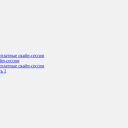
сплатные скайп-сессии
айп-сессии
сплатные скайп-сессии
ь 1