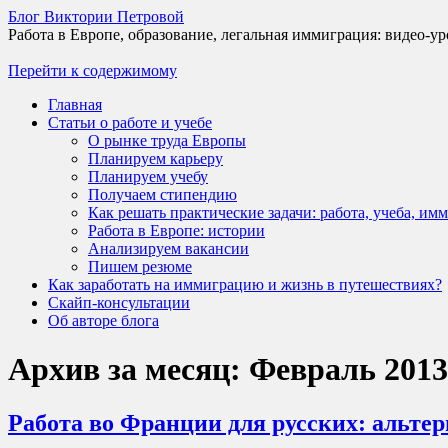
Блог Виктории Петровой
Работа в Европе, образование, легальная иммиграция: видео-ур
Перейти к содержимому
Главная
Статьи о работе и учебе
О рынке труда Европы
Планируем карьеру
Планируем учебу
Получаем стипендию
Как решать практические задачи: работа, учеба, им
Работа в Европе: истории
Анализируем вакансии
Пишем резюме
Как заработать на иммиграцию и жизнь в путешествиях?
Скайп-консультации
Об авторе блога
Архив за месяц:
Февраль 2013
Работа во Франции для русских: альте