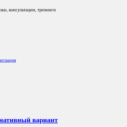
оки, консультации, тренинги
миграция
рнативный вариант