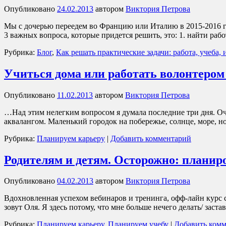
Опубликовано
24.02.2013
автором
Виктория Петрова
Мы с дочерью переедем во Францию или Италию в 2015-2016 год
3 важных вопроса, которые придется решить, это: 1. найти ра
Рубрика:
Блог
,
Как решать практические задачи: работа, учеба,
Учиться дома или работать волонтером
Опубликовано
11.02.2013
автором
Виктория Петрова
…Над этим нелегким вопросом я думала последние три дня. Оче
аквалангом. Маленький городок на побережье, солнце, море,
Рубрика:
Планируем карьеру
|
Добавить комментарий
Родителям и детям. Осторожно: планиро
Опубликовано
04.02.2013
автором
Виктория Петрова
Вдохновленная успехом вебинаров и тренинга, офф-лайн курс 
зовут Оля. Я здесь потому, что мне больше нечего делать/ зас
Рубрика:
Планируем карьеру
,
Планируем учебу
|
Добавить ком